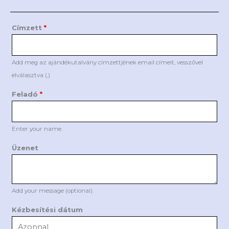
Címzett
*
Add meg az ajándékutalvány címzettjének email címeit, vesszővel
elválasztva (,)
Feladó
*
Enter your name.
Üzenet
Add your message (optional).
Kézbesítési dátum