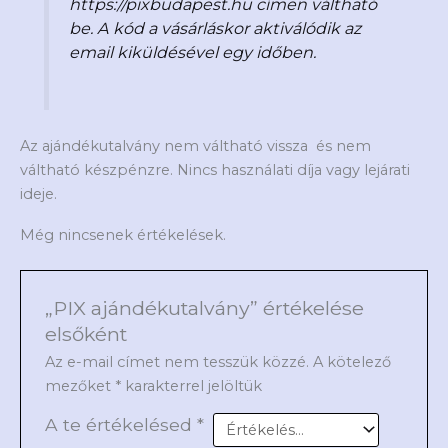
https://pixbudapest.hu címen váltható
be. A kód a vásárláskor aktiválódik az
email kiküldésével egy időben.
Az ajándékutalvány nem váltható vissza és nem
váltható készpénzre. Nincs használati díja vagy lejárati
ideje.
Még nincsenek értékelések.
„PIX ajándékutalvány” értékelése
elsőként
Az e-mail címet nem tesszük közzé.
A kötelező
mezőket
*
karakterrel jelöltük
A te értékelésed
*