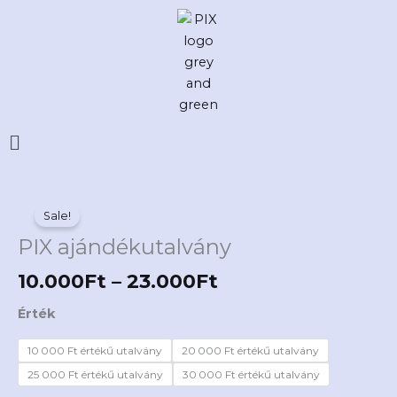
Skip
to
content
Flyout
Menu
Ártartomány:
PIX
10.000Ft
Sale!
ajándékutalvány
-
mennyiség
PIX ajándékutalvány
23.000Ft
10.000
Ft
–
23.000
Ft
Érték
10 000 Ft értékű utalvány
20 000 Ft értékű utalvány
25 000 Ft értékű utalvány
30 000 Ft értékű utalvány