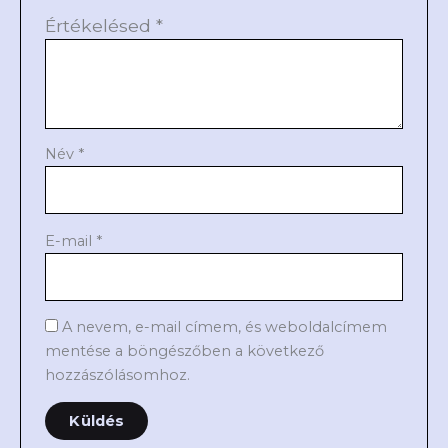
Értékelésed
*
Név
*
E-mail
*
A nevem, e-mail címem, és weboldalcímem
mentése a böngészőben a következő
hozzászólásomhoz.